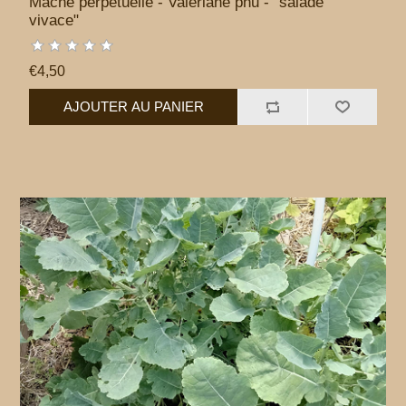
Mâche perpétuelle - Valériane phu - "salade
vivace"
€4,50