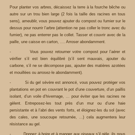
Pour planter vos arbres, décaissez la terre à la fourche bêche ou
autre sur un trou bien large (2 fois la taille des racines en tous
sens), ameublir, vous pouvez ajouter du compost ou fumier sur le
dessus pour nourrir l’arbre (attention ne pas coller le tronc avec du
fumier), ne pas enterrer pas le collet. Tasser et couvrir avec de la
paille, une caisse en carton, …. Arroser abondamment.
- Vous pouvez retourner votre compost pour l’aérer et
vérifier s’il est bien équilibré (s’il sent mauvais, ajouter du
carbone, s’il ne se décompose pas, ajouter des matières azotées
et mouillées ou arrosez-le abondamment).
- Si du gel sévère est annoncé, vous pouvez protéger vos
plantations en pot en couvrant le pot d’une couverture, d’un paillis
isolant, d’un voile d’hivernage, … pour éviter que les racines ne
gèlent. Entreposez-les tout près d’un mur ou d’une haie
persistante et à l’abri des vents forts, et éloignez-les du sol (avec
des cales, une soucoupe retournée, …) cela augmentera leur
résistance au gel.
- Donnez à boire et à manger aux oiseaux s’il gèle, ils nous