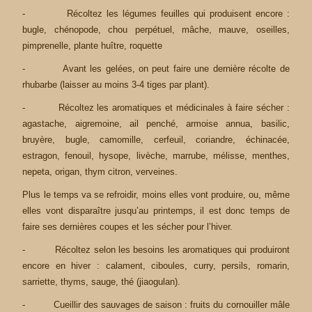
- Récoltez les légumes feuilles qui produisent encore :
bugle, chénopode, chou perpétuel, mâche, mauve, oseilles,
pimprenelle, plante huître, roquette
- Avant les gelées, on peut faire une dernière récolte de
rhubarbe (laisser au moins 3-4 tiges par plant).
- Récoltez les aromatiques et médicinales à faire sécher :
agastache, aigremoine, ail penché, armoise annua, basilic,
bruyère, bugle, camomille, cerfeuil, coriandre, échinacée,
estragon, fenouil, hysope, livèche, marrube, mélisse, menthes,
nepeta, origan, thym citron, verveines.
Plus le temps va se refroidir, moins elles vont produire, ou, même
elles vont disparaître jusqu’au printemps, il est donc temps de
faire ses dernières coupes et les sécher pour l’hiver.
- Récoltez selon les besoins les aromatiques qui produiront
encore en hiver : calament, ciboules, curry, persils, romarin,
sarriette, thyms, sauge, thé (jiaogulan).
- Cueillir des sauvages de saison : fruits du cornouiller mâle