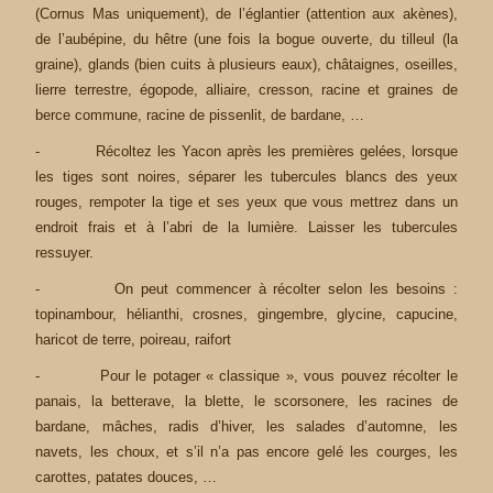
(Cornus Mas uniquement), de l’églantier (attention aux akènes),
de l’aubépine, du hêtre (une fois la bogue ouverte, du tilleul (la
graine), glands (bien cuits à plusieurs eaux), châtaignes, oseilles,
lierre terrestre, égopode, alliaire, cresson, racine et graines de
berce commune, racine de pissenlit, de bardane, …
- Récoltez les Yacon après les premières gelées, lorsque
les tiges sont noires, séparer les tubercules blancs des yeux
rouges, rempoter la tige et ses yeux que vous mettrez dans un
endroit frais et à l’abri de la lumière. Laisser les tubercules
ressuyer.
- On peut commencer à récolter selon les besoins :
topinambour, hélianthi, crosnes, gingembre, glycine, capucine,
haricot de terre, poireau, raifort
- Pour le potager « classique », vous pouvez récolter le
panais, la betterave, la blette, le scorsonere, les racines de
bardane, mâches, radis d’hiver, les salades d’automne, les
navets, les choux, et s’il n’a pas encore gelé les courges, les
carottes, patates douces, …