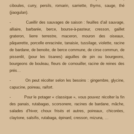
ciboules, curry, persils, romarin, sarriette, thyms, sauge, thé
(jiaogulan).
- Cueillir des sauvages de saison : feuilles d’ail sauvage,
alliaire, barbarée, berce, bourse-à-pasteur, cresson, gaillet
grateron, lierre terrestre, maceron, mouron des oiseaux,
pâquerette, porcelle enracinée, tanaisie, tussilage, violette, racine
de bardane, de benoite, de berce commune, de cirse commun, de
pissenlit, (pour les tisanes) aiguilles de pin ou bourgeons,
bourgeons de bouleau, fleurs de cornouiller, racine de reines des
prés…
- On peut récolter selon les besoins : gingembre, glycine,
capucine, poireau, raifort.
- Pour le potager « classique », vous pouvez récolter la fin
des panais, rutabagas, scorsonere, racines de bardane, mâche,
salades d’hiver, choux frisés et autres, poireaux, chicorées,
claytone, salsifis, rutabaga, épinard, cresson, mizuna, …